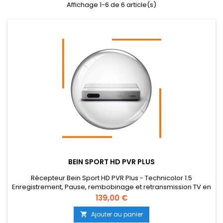
Affichage 1-6 de 6 article(s)
BEIN SPORT HD PVR PLUS
Récepteur Bein Sport HD PVR Plus - Technicolor 1.5
Enregistrement, Pause, rembobinage et retransmission TV en
direct plus de 2500 titres de divertissement gratuits et des
Prix
139,00 €
événements sportifs Multi-Languages Résolution: Full HD
1080p Dolby Audio Compatible Atmos - Port USB Connectivité
Ajouter au panier

Sans Fil: WiFi