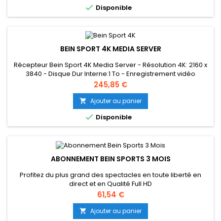

Disponible
BEIN SPORT 4K MEDIA SERVER
Récepteur Bein Sport 4K Media Server - Résolution 4K: 2160 x
3840 - Disque Dur Interne:1 To - Enregistrement vidéo
personnel - Pause - Retour - Dolby Audio Compatible Atmos
Prix
245,85 €
- Enregistrement 3 programmes et poursuivre un 4 eme
- Connectivité Sans Fil: WiFi - Couleur: Blanc
Ajouter au panier


Disponible
ABONNEMENT BEIN SPORTS 3 MOIS
Profitez du plus grand des spectacles en toute liberté en
direct et en Qualité Full HD
Prix
61,54 €
Ajouter au panier
