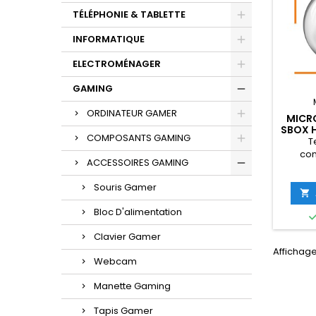
TÉLÉPHONIE & TABLETTE
INFORMATIQUE
ELECTROMÉNAGER
GAMING
ORDINATEUR GAMER
MICR
SBOX 
COMPOSANTS GAMING
T
con
ACCESSOIRES GAMING
Inte
Répons
Souris Gamer
Hz à 

Casque
Bloc D'alimentation
2200
Casque/
Clavier Gamer
/ -62 d
Affichage 
câble 
Webcam
micr
Coule
Manette Gaming
Tapis Gamer