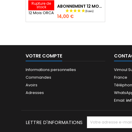
Rupture de
ABONNEMENT 12 MOIS ORCA
stock
Prix
14,00 €
VOTRE COMPTE
CONTA
Informations personnelles
Vimoul Su
Commandes
France
Avoirs
Télépho
Adresses
WhatsAp
Email:
in
LETTRE D'INFORMATIONS