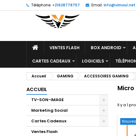
Téléphone:
+21628778757
Email:
info@vimoul.net
M
(
(
C
((
Vo
((l
d'e
VENTES FLASH
BOX ANDROID
A
CARTES CADEAUX
LOGICIELS
TÉLÉPHON
Accueil
GAMING
ACCESSOIRES GAMING
Micro
ACCUEIL
TV-SON-IMAGE
Il y a 1 pr
Marketing Social
Cartes Cadeaux
Nouve
Ventes Flash