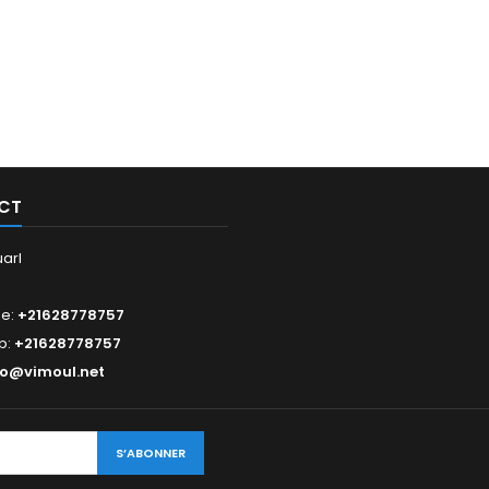
CT
arl
ne:
+21628778757
p:
+21628778757
fo@vimoul.net