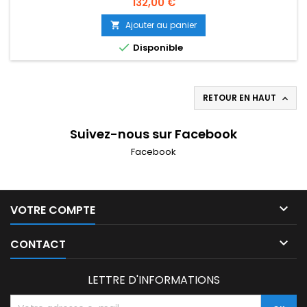
Prix
132,00 €
· Lentille: mise au point manuelle · Contraste: 5000:1
· Zoom: Manuel · Haut Parleur: integré · Distance
Ajouter au panier

de...

Disponible
RETOUR EN HAUT

Suivez-nous sur Facebook
Facebook

VOTRE COMPTE

CONTACT
LETTRE D'INFORMATIONS