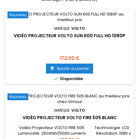
Nouveau
MARQUE:
VOLTO
VIDÉO PROJECTEUR VOLTO SUN 600 FULL HD 1080P
Prix
172,00 €
Ajouter au panier


Disponible
Nouveau
MARQUE:
VOLTO
VIDÉO PROJECTEUR VOLTO FIRE 505 BLANC
· Vidéo Projecteur VOLTO FIRE 505 · Technologie: LCD
· Luminosité: 250ANSI/5000 Lumens · Résolution: 1080 x
720 pixels · Lampe: LED · Duré de vie: 30 000 heures